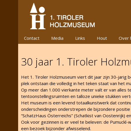
Ga
naar
de
inhoud
Contact
Media
Links
Hout
Over 
30 jaar 1. Tiroler Holz
Het 1. Tiroler Holzmuseum viert dit jaar zijn 30-jarig 
plek ontstaan die volledig in het teken staat van het ma
Op meer dan 1.000 vierkante meter valt er van alles t
tentoonstellingsruimten en talloze unieke stukken ver
Het museum is een levend totaalkunstwerk dat continu 
onderscheidingen onderstrepen de bijzondere positi
“SchatzHaus Österreichs” (Schatkist van Oostenrijk) 
Ook voor gezinnen is er veel te beleven: de Pumuckl
een bezoek bijzonder afwisselend.