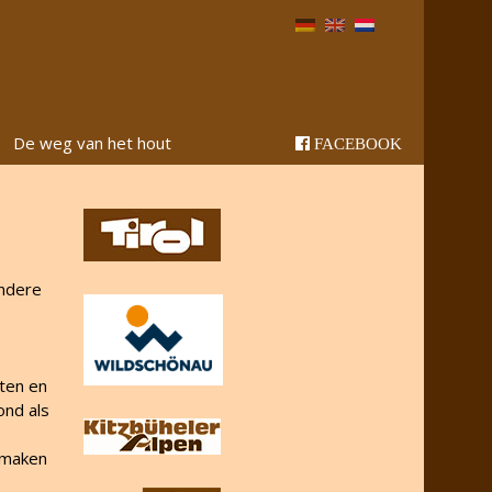
De weg van het hout
FACEBOOK
ondere
cten en
ond als
 maken