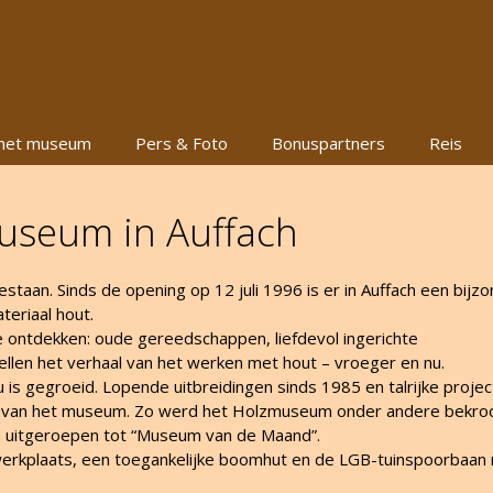
het museum
Pers & Foto
Bonuspartners
Reis
museum in Auffach
bestaan. Sinds de opening op 12 juli 1996 is er in Auffach een bijz
teriaal hout.
e ontdekken: oude gereedschappen, liefdevol ingerichte
tellen het verhaal van het werken met hout – vroeger en nu.
is gegroeid. Lopende uitbreidingen sinds 1985 en talrijke proje
e van het museum. Zo werd het Holzmuseum onder andere bekro
en uitgeroepen tot “Museum van de Maand”.
-werkplaats, een toegankelijke boomhut en de LGB-tuinspoorbaan