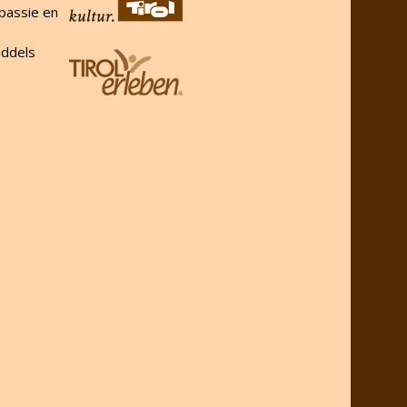
passie en
iddels